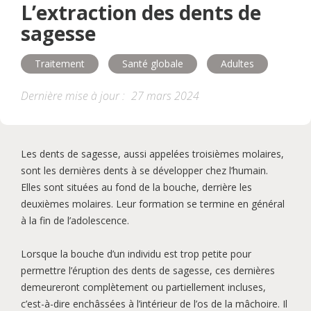
L’extraction des dents de
Aide et soutien
Orthodontie
sagesse
Enfants
Maternité
Santé globale
Traitement
Santé globale
Adultes
Dernière mise à jour :
27 mars 2024
Alimentation
Esthétisme
Adultes
Aînés
Les dents de sagesse, aussi appelées troisièmes molaires,
sont les dernières dents à se développer chez l’humain.
Elles sont situées au fond de la bouche, derrière les
deuxièmes molaires. Leur formation se termine en général
à la fin de l’adolescence.
Lorsque la bouche d’un individu est trop petite pour
permettre l’éruption des dents de sagesse, ces dernières
demeureront complètement ou partiellement incluses,
c’est-à-dire enchâssées à l’intérieur de l’os de la mâchoire. Il