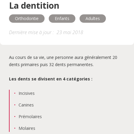
La dentition
Santé globale
Alimentation
Orthodontie
Enfants
Adultes
Esthétisme
Adultes
Aînés
Dernière mise à jour :
23 mai 2018
Hygiène
Maladie
Traitement
Au cours de sa vie, une personne aura généralement 20
Programmes buccodentaires
dents primaires puis 32 dents permanentes.
Les dents se divisent en 4 catégories :
Incisives
Canines
Prémolaires
Molaires