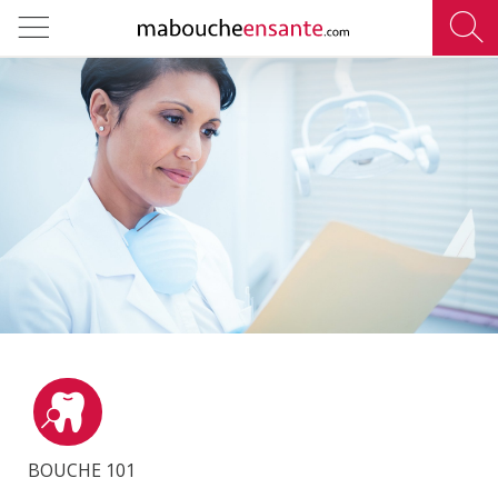
RECHERCHER PAR THÈME
Orthodontie
Enfants
Maternité
Santé globale
Alimentation
BOUCHE 101