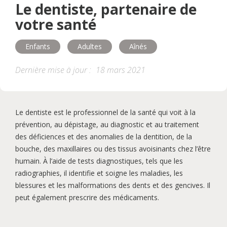
Le dentiste, partenaire de
Esthétisme
Adultes
Aînés
votre santé
Hygiène
Maladie
Traitement
Enfants
Adultes
Aînés
Dernière mise à jour :
18 mars 2021
Programmes buccodentaires
Accessibilité
Aide et soutien
Le dentiste est le professionnel de la santé qui voit à la
prévention, au dépistage, au diagnostic et au traitement
des déficiences et des anomalies de la dentition, de la
bouche, des maxillaires ou des tissus avoisinants chez l’être
humain. À l’aide de tests diagnostiques, tels que les
radiographies, il identifie et soigne les maladies, les
blessures et les malformations des dents et des gencives. Il
peut également prescrire des médicaments.