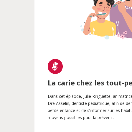
RECHERCHER PAR T
Orthodontie
Enfants
Adultes
Aînés
Hygi
Accessibilité
Aide et souti
La carie chez les tout-pe
Dans cet épisode, Julie Ringuette, animatric
Dre Asselin, dentiste pédiatrique, afin de dém
petite enfance et de s’informer sur les habi
moyens possibles pour la prévenir.