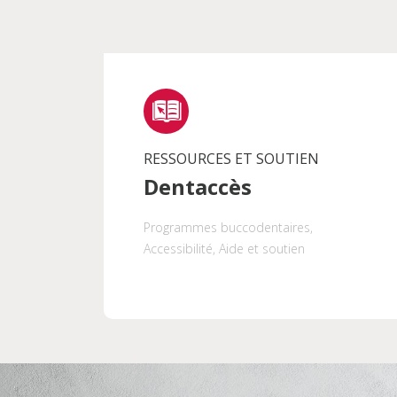
RECHERCHER PAR T
Esthétisme
Adultes
RESSOURCES ET SOUTIEN
Dentaccès
Programmes buccodentaires
Programmes buccodentaires
,
Maternité
Santé globale
Accessibilité
, Aide et soutien