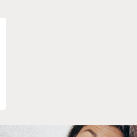
HÈME
Aînés
Hygiène
Maladie
Traitement
Accessibilité
Aide et soutien
Orthodontie
En
Alimentation